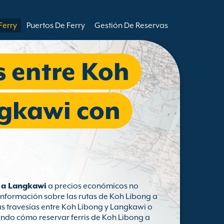
Ferry
Puertos De Ferry
Gestión De Reservas
s entre Koh
ngkawi con
g a Langkawi
a precios económicos no
información sobre las rutas de Koh Libong a
as travesías entre Koh Libong y Langkawi o
endo cómo reservar ferris de Koh Libong a