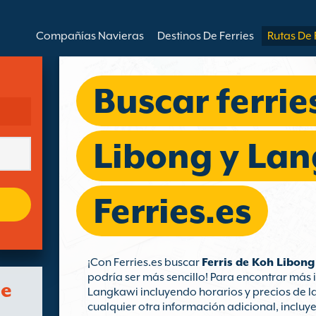
Compañías Navieras
Destinos De Ferries
Rutas De 
Buscar ferrie
Libong y La
Ferries.es
¡Con Ferries.es buscar
Ferris de Koh Libon
podría ser más sencillo! Para encontrar más 
de
Langkawi incluyendo horarios y precios de l
cualquier otra información adicional, incluy