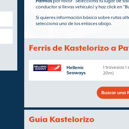
Patmos
por favor "Selecciona tu lugar de sa
conductor si llevas vehículo) y haz click en "B
Si quieres información básica sobre rutas alt
selecciona uno de los enlaces abajo.
Ferris de Kastelorizo a P
1 travesías 
Hellenic
Seaways
20m)
Buscar una R
Guía Kastelorizo