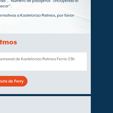
lida", "Número de pasajeros" (incluyendo el
uscar".
ernativas a Kastelorizo Patmos, por favor
atmos
1 semanal de Kastelorizo Patmos Ferris (13h
uta de Ferry