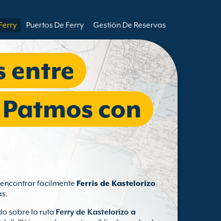
Ferry
Puertos De Ferry
Gestión De Reservas
s entre
y Patmos con
s encontrar fácilmente
Ferris de Kastelorizo
s.
o sobre la ruta
Ferry de Kastelorizo a