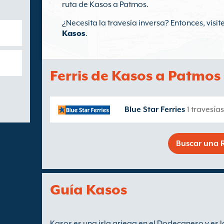
ruta de Kasos a Patmos.
¿Necesita la travesía inversa? Entonces, visi
Kasos
.
Ferris de Kasos a Patmos
Blue Star Ferries
1 travesía
Buscar una R
Guía Kasos
Kasos es una isla griega en el Dodecaneso y es l