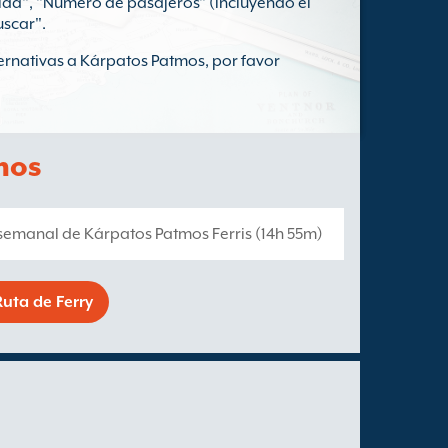
lida", "Número de pasajeros" (incluyendo el
uscar".
ternativas a Kárpatos Patmos, por favor
mos
1 semanal de Kárpatos Patmos Ferris (14h 55m)
uta de Ferry