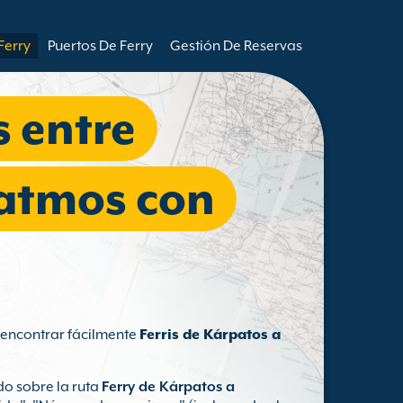
Ferry
Puertos De Ferry
Gestión De Reservas
s entre
Patmos con
s encontrar fácilmente
Ferris de Kárpatos a
.
o sobre la ruta
Ferry de Kárpatos a