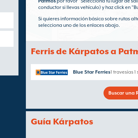
Patmos
por favor "Selecciona tu lugar de sa
conductor si llevas vehículo) y haz click en "B
Si quieres información básica sobre rutas al
selecciona uno de los enlaces abajo.
Ferris de Kárpatos a Pat
Blue Star Ferries
1 travesías 
Buscar una R
Guía Kárpatos