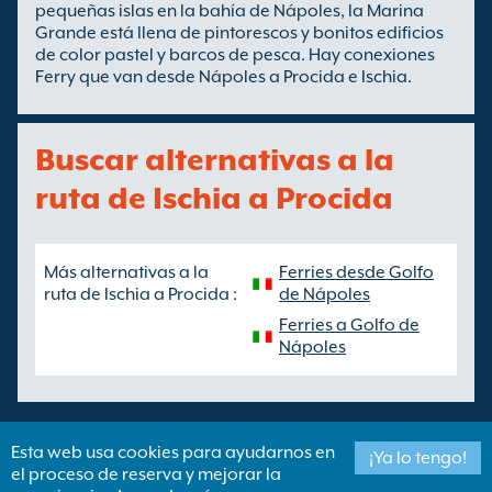
pequeñas islas en la bahía de Nápoles, la Marina
Grande está llena de pintorescos y bonitos edificios
de color pastel y barcos de pesca. Hay conexiones
Ferry que van desde Nápoles a Procida e Ischia.
Buscar alternativas a la
ruta de Ischia a Procida
Más alternativas a la
Ferries desde Golfo
ruta de Ischia a Procida :
de Nápoles
Ferries a Golfo de
Nápoles
Esta web usa cookies para ayudarnos en
¡Ya lo tengo!
el proceso de reserva y mejorar la
Copyright ©
Newincco 1399 Limited