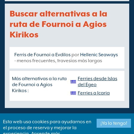
Buscar alternativas a la
ruta de Fournoi a Agios
Kirikos
Ferris de Fournoi a Evdilos
por
Hellenic Seaways
- menos frecuentes, travesías más largas
Más alternativas a la ruta
Ferries desde Islas
de Fournoi a Agios
del Egeo
Kirikos :
Ferries a Icaria
Esta web usa cookies para ayudarnos en
¡Ya lo tengo!
el proceso de reserva y mejorar la
Copyright ©
Newincco 1399 Limited
experiencia
Aprende más