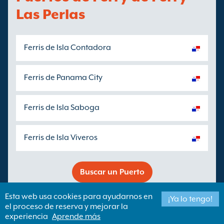
Las Perlas
Ferris de Isla Contadora
Ferris de Panama City
Ferris de Isla Saboga
Ferris de Isla Viveros
Buscar un Puerto
Esta web usa cookies para ayudarnos en
¡Ya lo tengo!
el proceso de reserva y mejorar la
Copyright ©
Newincco 1399 Limited
experiencia
Aprende más