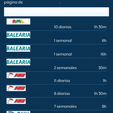
página de
Ferries a Marruecos
.
Buscar ferries desde Marruecos
AML
Tánger Med Algeciras
10 diarias
1h 30m
Balearia
Nador Almería
1 semanal
6h
Balearia
Nador Sete
1 semanal
16h
Balearia
Tánger Med Algeciras
2 semanales
30m
FRS
Tánger Tarifa
11 diarias
1h
FRS
Tánger Med Algeciras
8 diarias
1h 30m
FRS
Tánger Med Motril
7 semanales
8h