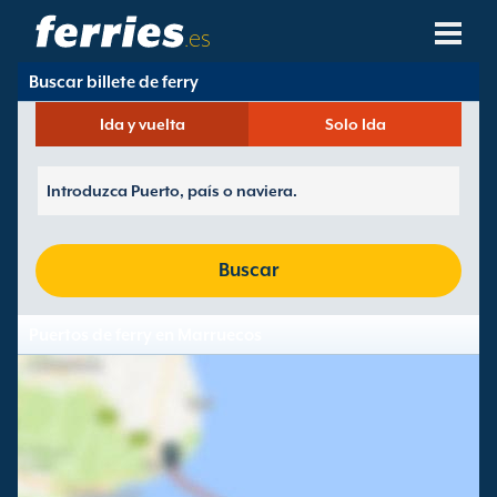
.es
Buscar billete de ferry
Compañías Navieras
Ida y vuelta
Solo Ida
Destinos De Ferries
Rutas De Ferry
Puertos De Ferry
Buscar
Gestión De Reservas
Puertos de ferry en Marruecos