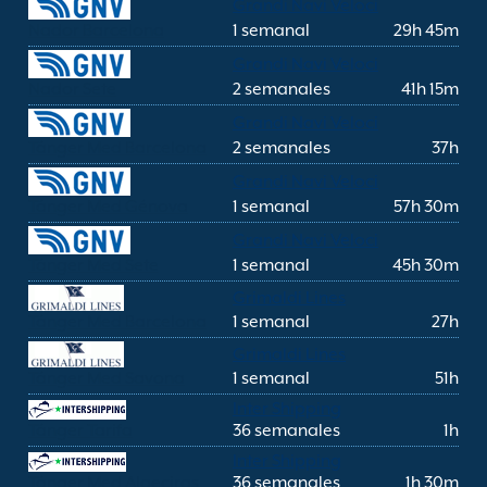
Grandi Navi Veloci
Nador Barcelona
1 semanal
29h 45m
Grandi Navi Veloci
Nador Sete
2 semanales
41h 15m
Grandi Navi Veloci
Tánger Med Barcelona
2 semanales
37h
Grandi Navi Veloci
Tánger Med Génova
1 semanal
57h 30m
Grandi Navi Veloci
Tánger Med Sete
1 semanal
45h 30m
Grimaldi Lines
Tánger Med Barcelona
1 semanal
27h
Grimaldi Lines
Tánger Med Savona
1 semanal
51h
Inter Shipping
Tánger Tarifa
36 semanales
1h
Inter Shipping
Tánger Med Algeciras
36 semanales
1h 30m