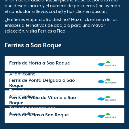
información adicional, simplemente selecciona la ruta
que deseas hacer y el número de pasajeros (incluyendo
el conductor si llevas coche) y haz click en buscar.
¿Prefieres viajar a otro destino? Haz click en uno de los
enlaces alternativos de abajo o para una mayor
selección, visita Ferries a Pico.
Ferries a Sao Roque
Ferris de Horta a Sao Roque
Travesía operada por
Atlanticoline
Ferris de Ponta Delgada a Sao
Roque
Travesía operada por
Atlanticoline
Ferris de Praia da Vitória a Sao
Roque
Travesía operada por
Atlanticoline
Ferris de Velas a Sao Roque
Travesía operada por
Atlanticoline