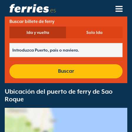
.es
Buscar billete de ferry
Compañías Navieras
Ida y vuelta
Solo Ida
Destinos De Ferries
Rutas De Ferry
Puertos De Ferry
Buscar
Gestión De Reservas
Ubicación del puerto de ferry de Sao
Roque