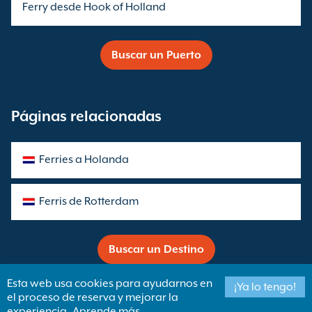
Ferry desde Hook of Holland
Buscar un Puerto
Páginas relacionadas
Ferries a Holanda
Ferris de Rotterdam
Buscar un Destino
Esta web usa cookies para ayudarnos en
¡Ya lo tengo!
el proceso de reserva y mejorar la
Copyright ©
Newincco 1399 Limited
experiencia
Aprende más