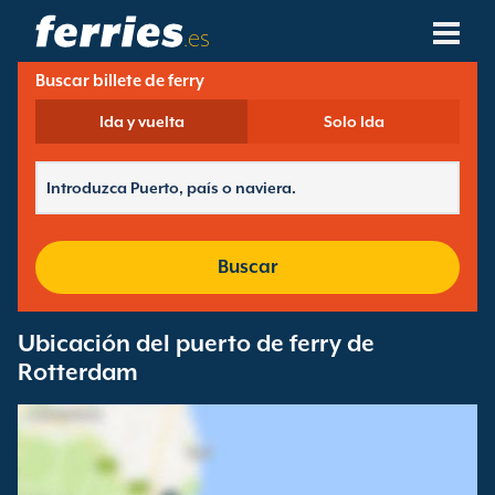
.es
Buscar billete de ferry
Compañías Navieras
Ida y vuelta
Solo Ida
Destinos De Ferries
Rutas De Ferry
Puertos De Ferry
Buscar
Gestión De Reservas
Ubicación del puerto de ferry de
Rotterdam