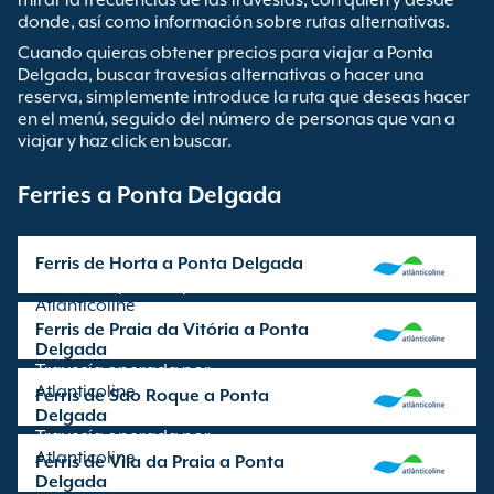
mirar la frecuencias de las travesías, con quien y desde
donde, así como información sobre rutas alternativas.
Cuando quieras obtener precios para viajar a Ponta
Delgada, buscar travesías alternativas o hacer una
reserva, simplemente introduce la ruta que deseas hacer
en el menú, seguido del número de personas que van a
viajar y haz click en buscar.
Ferries a Ponta Delgada
Ferris de Horta a Ponta Delgada
Travesía operada por
Atlanticoline
Ferris de Praia da Vitória a Ponta
Delgada
Travesía operada por
Atlanticoline
Ferris de Sao Roque a Ponta
Delgada
Travesía operada por
Atlanticoline
Ferris de Vila da Praia a Ponta
Delgada