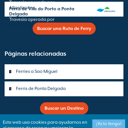
Travesía operada por
Atlanticoline
Ferris de Vila do Porto a Ponta
Delgada
Travesía operada por
Atlanticoline
Buscar una Ruta de Ferry
Páginas relacionadas
Ferries a Sao Miguel
Ferris de Ponta Delgada
Buscar un Destino
Esta web usa cookies para ayudarnos en
¡Ya lo tengo!