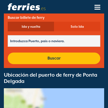
.es
Buscar billete de ferry
Compañías Navieras
Ida y vuelta
Solo Ida
Destinos De Ferries
Rutas De Ferry
Puertos De Ferry
Buscar
Gestión De Reservas
Ubicación del puerto de ferry de Ponta
Delgada