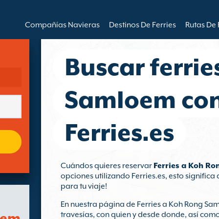
Compañías Navieras
Destinos De Ferries
Rutas De 
Buscar ferri
Samloem co
Ferries.es
Cuándos quieres reservar
Ferries a Koh R
opciones utilizando Ferries.es, esto signific
para tu viaje!
En nuestra página de Ferries a Koh Rong Sam
oem
travesías, con quien y desde donde, así como