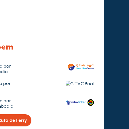
loem
a por
odia
a por
a por
mbodia
uta de Ferry