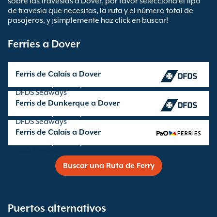
sobre las travesías a Dover, por favor selecciona el tipo
de travesía que necesitas, la ruta y el número total de
pasajeros, y ¡simplemente haz click en buscar!
Ferries a Dover
Ferris de Calais a Dover
Travesía operada por
DFDS Seaways
Ferris de Dunkerque a Dover
Travesía operada por
DFDS Seaways
Ferris de Calais a Dover
Travesía operada por
P&O Ferries
Buscar una Ruta de Ferry
Puertos alternativos