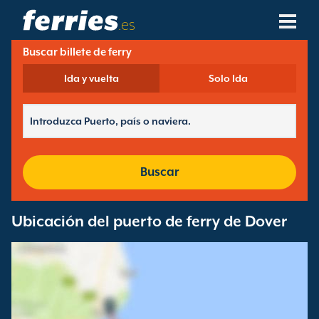
.es
Buscar billete de ferry
Compañías Navieras
Ida y vuelta
Solo Ida
Destinos De Ferries
Rutas De Ferry
Puertos De Ferry
Buscar
Gestión De Reservas
Ubicación del puerto de ferry de Dover