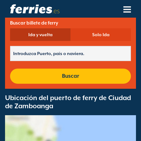
.es
Buscar billete de ferry
Compañías Navieras
Ida y vuelta
Solo Ida
Destinos De Ferries
Rutas De Ferry
Puertos De Ferry
Buscar
Gestión De Reservas
Ubicación del puerto de ferry de Ciudad
de Zamboanga