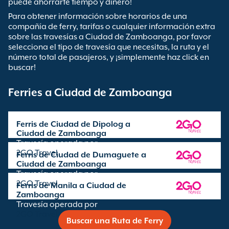
puede ahorrarte tiempo y dinero!
Para obtener información sobre horarios de una
compañía de ferry, tarifas o cualquier información extra
sobre las travesías a Ciudad de Zamboanga, por favor
selecciona el tipo de travesía que necesitas, la ruta y el
número total de pasajeros, y ¡simplemente haz click en
buscar!
Ferries a Ciudad de Zamboanga
Ferris de Ciudad de Dipolog a
Ciudad de Zamboanga
Travesía operada por
2GO Travel
Ferris de Ciudad de Dumaguete a
Ciudad de Zamboanga
Travesía operada por
2GO Travel
Ferris de Manila a Ciudad de
Zamboanga
Travesía operada por
2GO Travel
Buscar una Ruta de Ferry