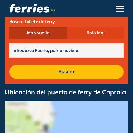
.es
Buscar billete de ferry
Compañías Navieras
Ida y vuelta
Solo Ida
Destinos De Ferries
Rutas De Ferry
Puertos De Ferry
Buscar
Gestión De Reservas
Ubicación del puerto de ferry de Capraia