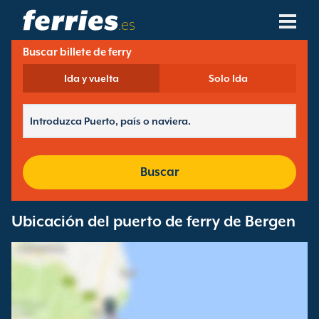
.es
Buscar billete de ferry
Compañías Navieras
Ida y vuelta
Solo Ida
Destinos De Ferries
Rutas De Ferry
Puertos De Ferry
Buscar
Gestión De Reservas
Ubicación del puerto de ferry de Bergen