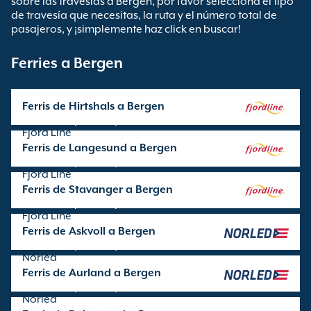
sobre las travesías a Bergen, por favor selecciona el tipo
de travesía que necesitas, la ruta y el número total de
pasajeros, y ¡simplemente haz click en buscar!
Ferries a Bergen
Ferris de Hirtshals a Bergen
Travesía operada por
Fjord Line
Ferris de Langesund a Bergen
Travesía operada por
Fjord Line
Ferris de Stavanger a Bergen
Travesía operada por
Fjord Line
Ferris de Askvoll a Bergen
Travesía operada por
Norled
Ferris de Aurland a Bergen
Travesía operada por
Norled