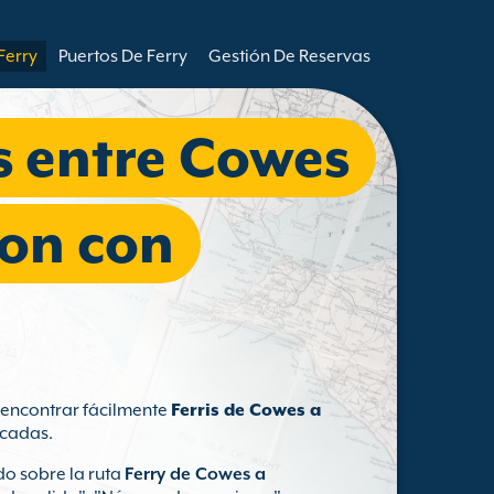
Ferry
Puertos De Ferry
Gestión De Reservas
es entre Cowes
on con
s encontrar fácilmente
Ferris de Cowes a
cadas.
o sobre la ruta
Ferry de Cowes a