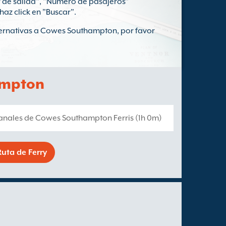
r de salida", "Número de pasajeros"
haz click en "Buscar".
lternativas a Cowes Southampton, por favor
ampton
anales de Cowes Southampton Ferris (1h 0m)
uta de Ferry