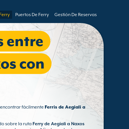
Ferry
Puertos De Ferry
Gestión De Reservas
s entre
xos con
s encontrar fácilmente
Ferris de Aegiali a
o sobre la ruta
Ferry de Aegiali a Naxos