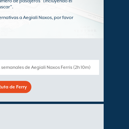
Número de pasajeros" (incluyendo el
uscar".
ernativas a Aegiali Naxos, por favor
s semanales de Aegiali Naxos Ferris (2h 10m)
uta de Ferry